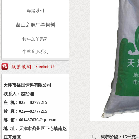
母猪系列
盘山之源牛羊饲料
犊牛羔羊系列
牛羊育肥系列
天津市福国饲料有限公司
联系人：赵经理
座 机：022—82777215
传 真：022—82777215
邮 箱：601437030@qq.com
地 址：天津市蓟州区下仓镇南赵
1、 饲养阶段：15千克-
庄开发区