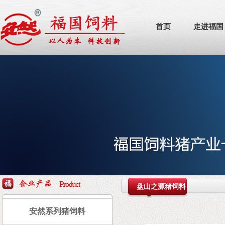
首页
走进福国
盘山之源猪饲料
安然系列猪饲料