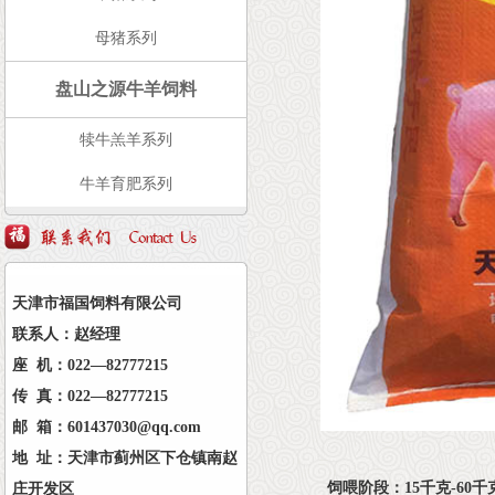
母猪系列
盘山之源牛羊饲料
犊牛羔羊系列
牛羊育肥系列
天津市福国饲料有限公司
联系人：赵经理
座 机：022—82777215
传 真：022—82777215
邮 箱：601437030@qq.com
地 址：天津市蓟州区下仓镇南赵
饲喂阶段：15千克-60
庄开发区